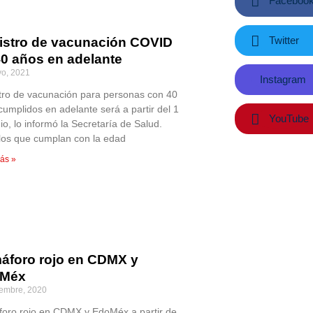
Faceboo
Twitter
istro de vacunación COVID
40 años en adelante
o, 2021
Instagram
tro de vacunación para personas con 40
cumplidos en adelante será a partir del 1
YouTube
io, lo informó la Secretaría de Salud.
los que cumplan con la edad
ás »
áforo rojo en CDMX y
Méx
iembre, 2020
oro rojo en CDMX y EdoMéx a partir de