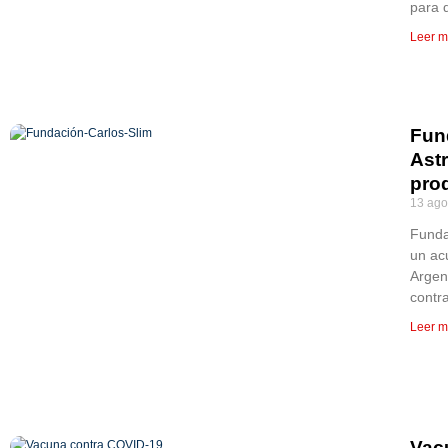
para 
Leer m
Fun
Ast
pro
13 ago
Funda
un ac
Argen
contr
Leer m
Vac