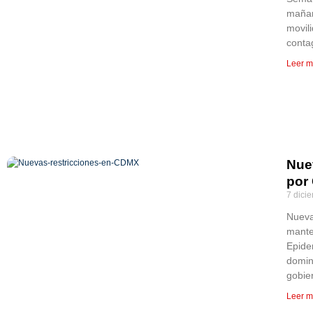
mañan
movil
contag
Leer m
Nue
por
7 dici
Nueva
mante
Epide
domin
gobie
Leer m