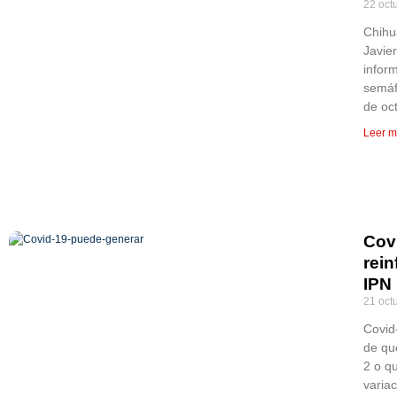
22 oct
Chihu
Javie
inform
semáf
de oc
Leer m
Cov
rein
IPN
21 oct
Covid
de qu
2 o q
varia