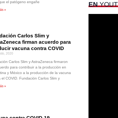
que el patógeno engañe
EN
YOUT
ás »
dación Carlos Slim y
raZeneca firman acuerdo para
ducir vacuna contra COVID
sto, 2020
ción Carlos Slim y AstraZeneca firmaron
uerdo para contribuir a la producción en
tina y México a la producción de la vacuna
a el COVID. Fundación Carlos Slim y
ás »
una contra COVID-19