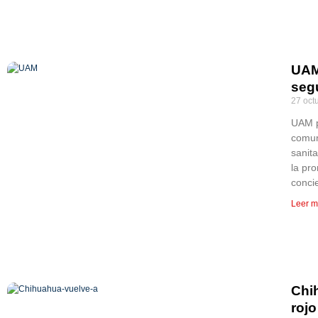
UAM
seg
27 oct
UAM p
comun
sanita
la pro
conci
Leer m
Chi
rojo