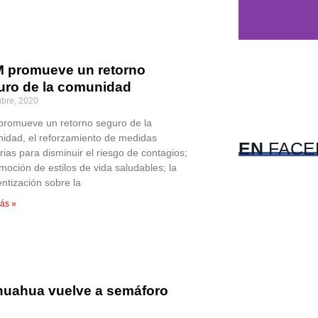
 promueve un retorno
uro de la comunidad
c
ubre, 2020
Pet
romueve un retorno seguro de la
idad, el reforzamiento de medidas
EN
FACE
rias para disminuir el riesgo de contagios;
moción de estilos de vida saludables; la
entización sobre la
ás »
huahua vuelve a semáforo