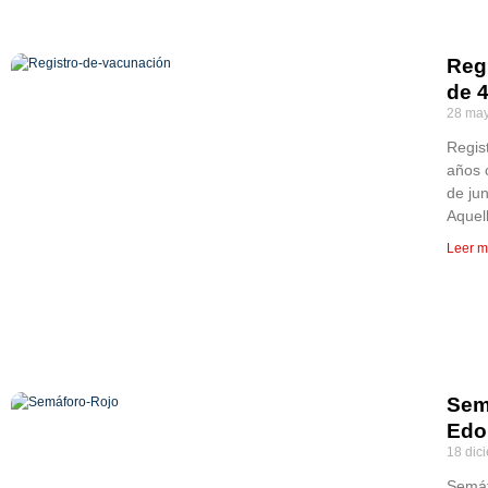
Reg
de 
28 may
Regis
años 
de jun
Aquel
Leer m
Sem
Edo
18 dic
Semáf