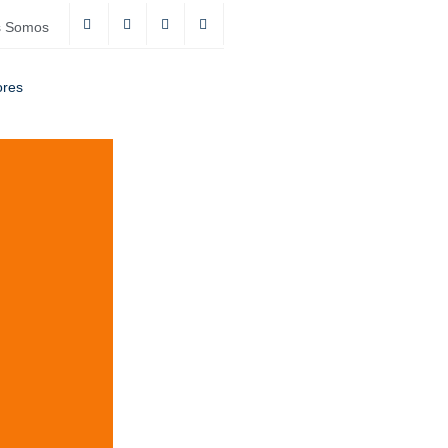
s Somos
ores