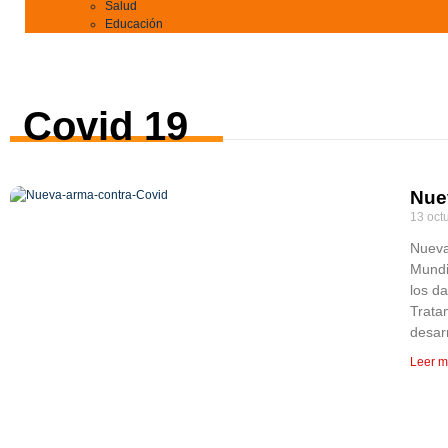
Salud
Educación
Covid 19
Nue
13 oct
Nueva
Mundi
los da
Tratam
desarr
Leer m