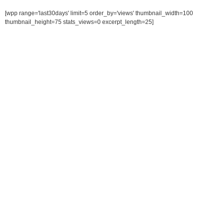
[wpp range='last30days' limit=5 order_by='views' thumbnail_width=100
thumbnail_height=75 stats_views=0 excerpt_length=25]