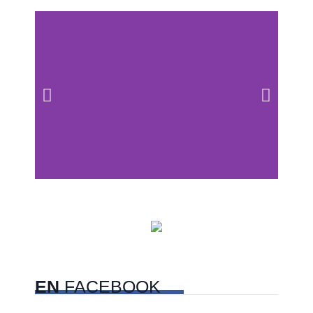
Centros comerciales
PetFriendly en la CDMX
EN
FACEBOOK