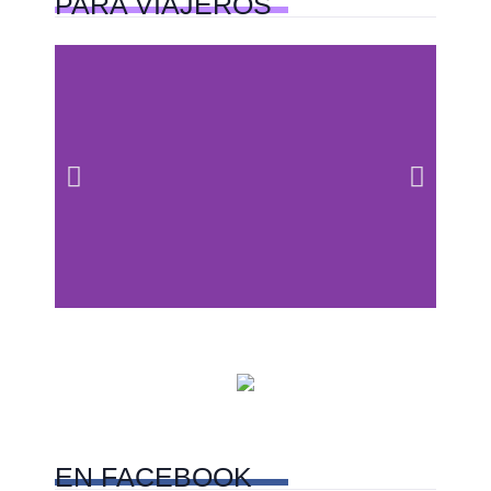
PARA
VIAJEROS
Centros comerciales
PetFriendly en la CDMX
EN
FACEBOOK