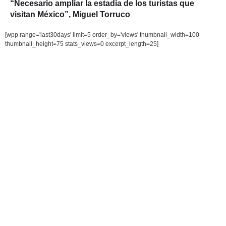
“Necesario ampliar la estadía de los turistas que
visitan México”, Miguel Torruco
[wpp range='last30days' limit=5 order_by='views' thumbnail_width=100
thumbnail_height=75 stats_views=0 excerpt_length=25]