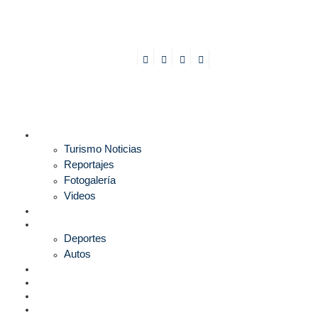
TURISMO
Turismo Noticias
Reportajes
Fotogalería
Videos
F1
DEPORTES
Deportes
Autos
ESPECTÁCULOS
ESTILO
CULTURA
ECONOMÍA