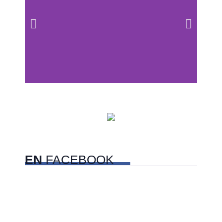
Centros comerciales
PetFriendly en la CDMX
EN
FACEBOOK