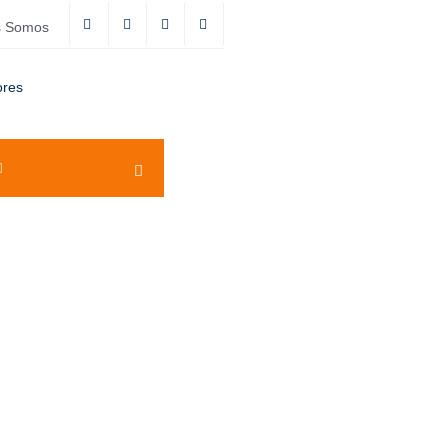
s Somos
ores