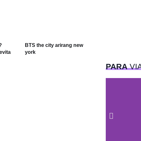
?
BTS the city arirang new
evita
york
PARA
VI