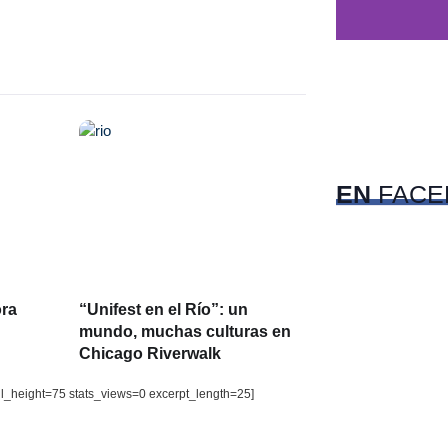
c
Pet
EN
FACE
ora
“Unifest en el Río”: un
mundo, muchas culturas en
Chicago Riverwalk
il_height=75 stats_views=0 excerpt_length=25]