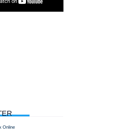
TER
x Online