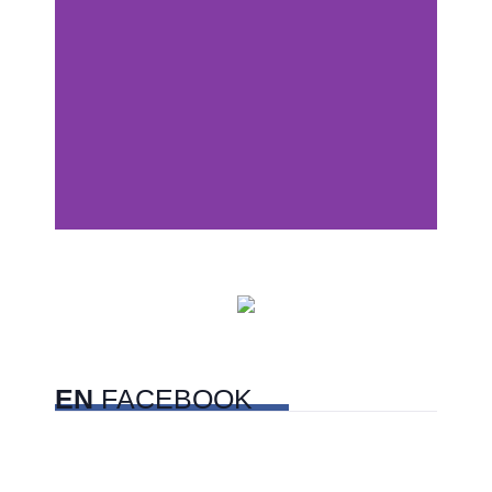
Centros comerciales
PetFriendly en la CDMX
EN
FACEBOOK