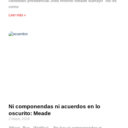
candidato presidencial José Antonio Meade subrayó “Así es
como
Leer más »
Ni componendas ni acuerdos en lo
oscurito: Meade
2 mayo, 2018
Atlixco, Pue., (Notifax).- No hay ni componendas ni