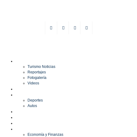
TURISMO
Turismo Noticias
Reportajes
Fotogalería
Videos
F1
DEPORTES
Deportes
Autos
ESPECTÁCULOS
ESTILO
CULTURA
ECONOMÍA
Economía y Finanzas