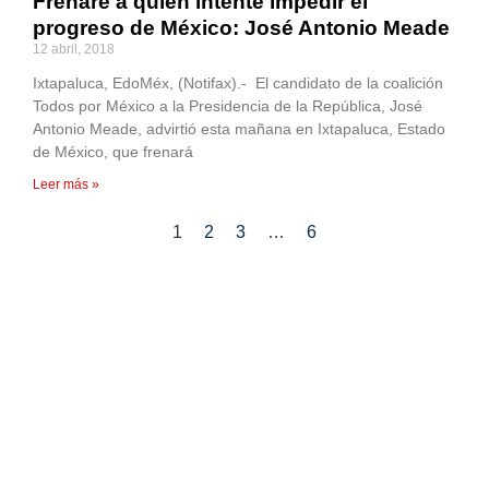
Frenaré a quien intente impedir el
progreso de México: José Antonio Meade
12 abril, 2018
Ixtapaluca, EdoMéx, (Notifax).- El candidato de la coalición
Todos por México a la Presidencia de la República, José
Antonio Meade, advirtió esta mañana en Ixtapaluca, Estado
de México, que frenará
Leer más »
1
2
3
…
6