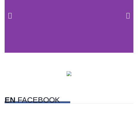
Centros comerciales
PetFriendly en la CDMX
EN
FACEBOOK