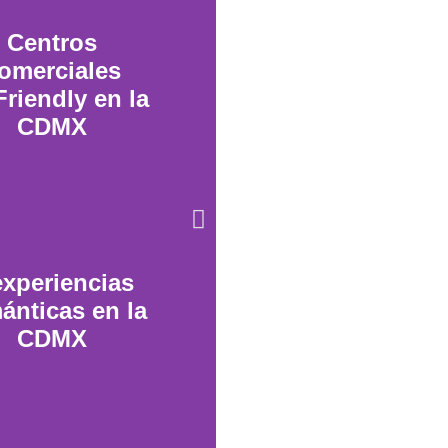
Centros
omerciales
Friendly en la
CDMX
experiencias
ánticas en la
CDMX