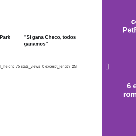
c
Pet
 Park
“Si gana Checo, todos
ganamos”
il_height=75 stats_views=0 excerpt_length=25]
6 
rom