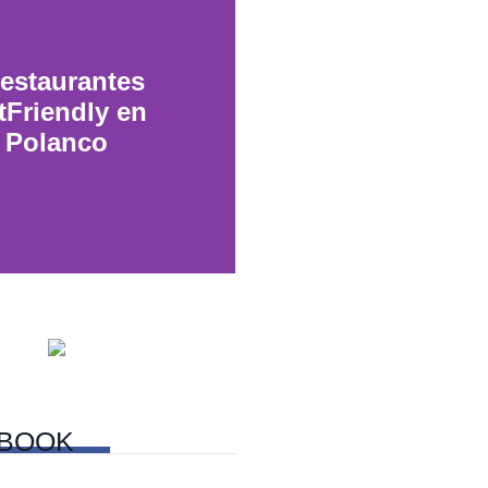
restaurantes
tFriendly en
Polanco
nas de San
olás, Sonora
BOOK