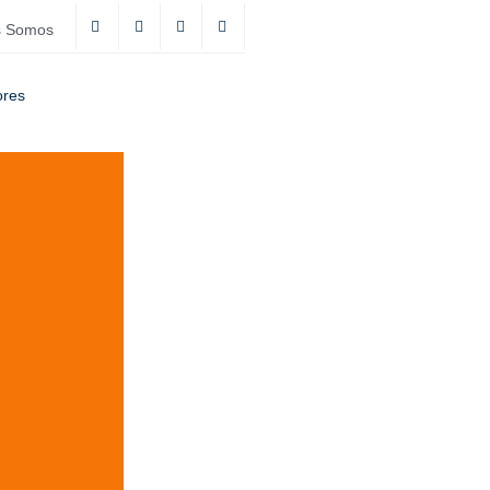
s Somos
ores