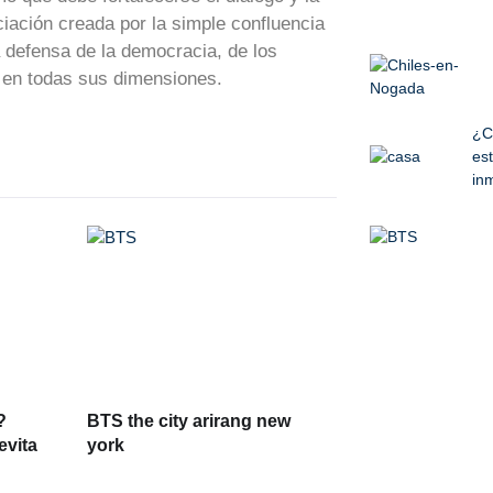
ación creada por la simple confluencia
a defensa de la democracia, de los
d en todas sus dimensiones.
¿C
est
inm
?
BTS the city arirang new
evita
york