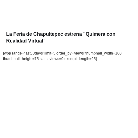
La Feria de Chapultepec estrena “Quimera con
Realidad Virtual”
[wpp range='last30days' limit=5 order_by='views' thumbnail_width=100
thumbnail_height=75 stats_views=0 excerpt_length=25]