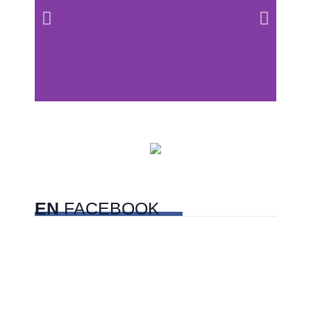
Centros comerciales
PetFriendly en la CDMX
EN
FACEBOOK