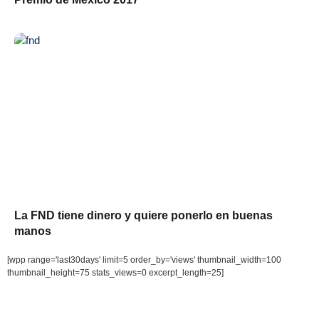
La FND tiene dinero y quiere ponerlo en buenas
manos
[wpp range='last30days' limit=5 order_by='views' thumbnail_width=100
thumbnail_height=75 stats_views=0 excerpt_length=25]