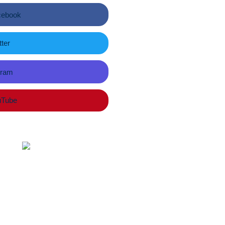
ebook
ter
gram
Tube