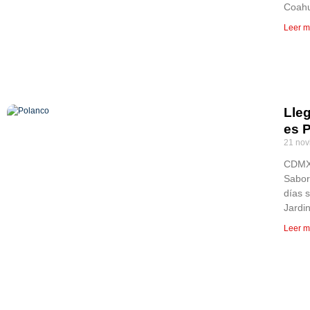
Coahu
Leer m
Lleg
es 
21 nov
CDMX,
Sabor
días 
Jardi
Leer m