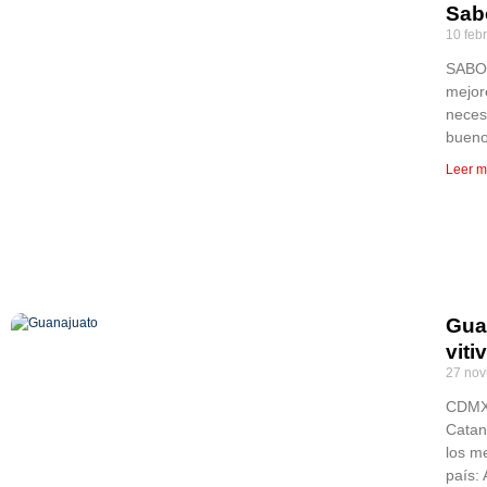
Sab
10 feb
SABOR
mejor
neces
bueno
Leer m
Gua
viti
27 nov
CDMX,
Catan
los me
país: