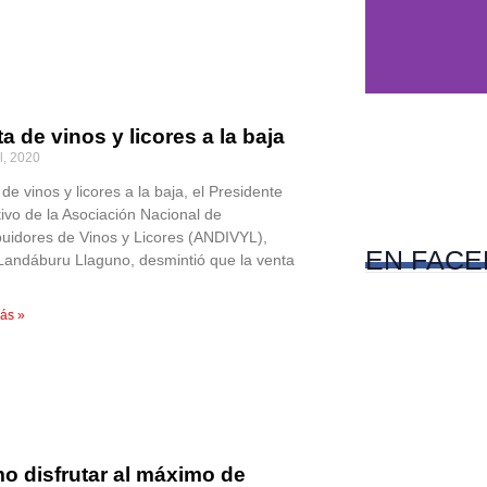
a de vinos y licores a la baja
l, 2020
c
de vinos y licores a la baja, el Presidente
tivo de la Asociación Nacional de
Pet
ibuidores de Vinos y Licores (ANDIVYL),
EN
FACE
 Landáburu Llaguno, desmintió que la venta
ás »
o disfrutar al máximo de