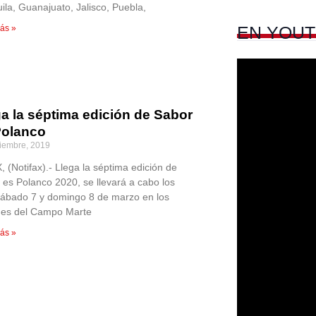
ila, Guanajuato, Jalisco, Puebla,
EN
YOUT
ás »
a la séptima edición de Sabor
Polanco
iembre, 2019
 (Notifax).- Llega la séptima edición de
 es Polanco 2020, se llevará a cabo los
sábado 7 y domingo 8 de marzo en los
nes del Campo Marte
ás »