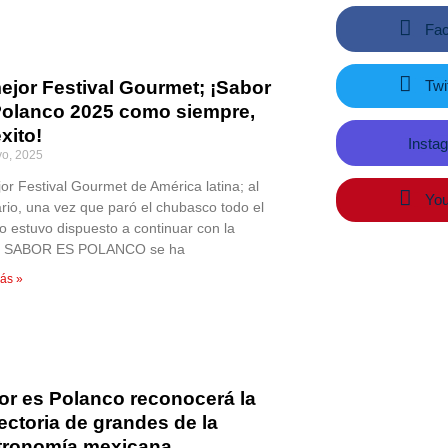
Fac
Twit
ejor Festival Gourmet; ¡Sabor
Polanco 2025 como siempre,
xito!
Insta
o, 2025
jor Festival Gourmet de América latina; al
You
ario, una vez que paró el chubasco todo el
co estuvo dispuesto a continuar con la
a. SABOR ES POLANCO se ha
ás »
or es Polanco reconocerá la
ectoria de grandes de la
tronomía mexicana