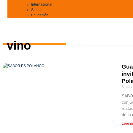
Internacional
Salud
Educación
vino
Gua
invi
Pol
3 marz
SABOR
conju
resta
de la
Leer m