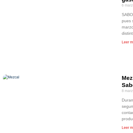
6 marz
SABOR
pues 
marzo
distin
Leer m
Mez
Sab
8 marz
Duran
segun
conta
produ
Leer m