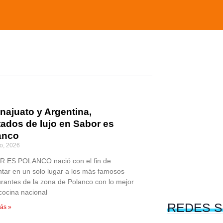
najuato y Argentina,
tados de lujo en Sabor es
anco
o, 2026
 ES POLANCO nació con el fin de
ntar en un solo lugar a los más famosos
urantes de la zona de Polanco con lo mejor
 cocina nacional
REDES
S
ás »