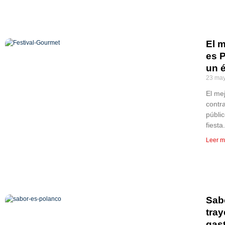
El m
es 
un é
23 may
El me
contr
públi
fiest
Leer m
Sab
tray
gas