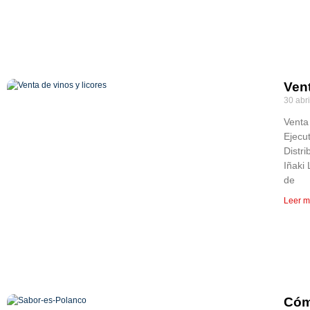
Vent
30 abri
Venta 
Ejecu
Distr
Iñaki
de
Leer m
Cóm