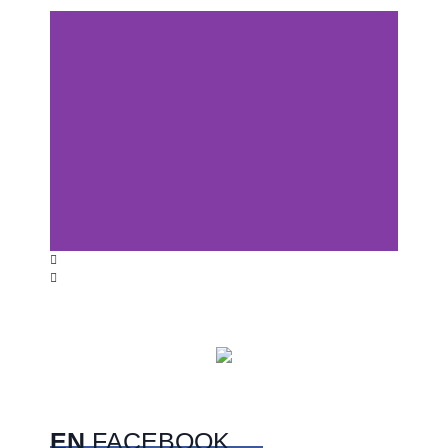
Centros comerciales
PetFriendly en la CDMX
EN
FACEBOOK