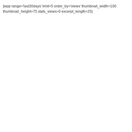
[wpp range='last30days' limit=5 order_by='views' thumbnail_width=100
thumbnail_height=75 stats_views=0 excerpt_length=25]