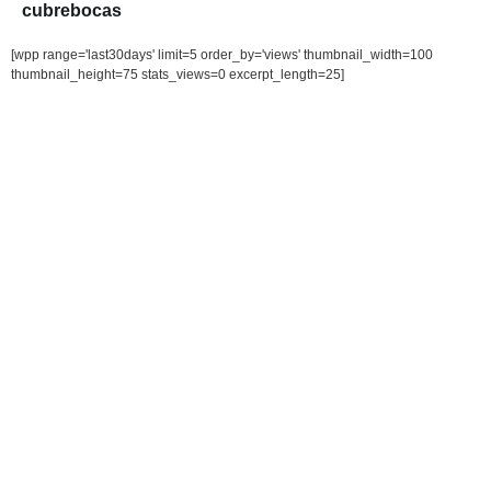
cubrebocas
[wpp range='last30days' limit=5 order_by='views' thumbnail_width=100
thumbnail_height=75 stats_views=0 excerpt_length=25]