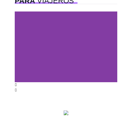
PARA
VIAJEROS
Centros comerciales
PetFriendly en la CDMX