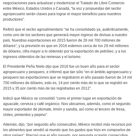
negociaciones para actualizar y modernizar el Tratado de Libre Comercio
entre México, Estados Unidos y Canadá, “la voz y propuestas del sector
agropecuario serán claves para lograr el mayor beneficio para nuestros
productores”.
Refirió que el sector agroalimentario “se ha consolidado ya, auténticamente,
como uno de los sectores que generará mayor ingreso de divisas a nuestro
país. Nuestras exportaciones en 2015 fueron de 26 mil 700 millones de
dólares”, y la previsión es que en 2016 estemos cerca de los 29 mil millones
de dólares, cifra mayor a lo obtenido por la exportación de petróleo, y a los
ingresos obtenidos de las remesas y el turismo.
El Presidente Peña Nieto dijo que 2016 fue un buen año para el sector
agropecuario y pesquero, e informó que tan sólo “en el ámbito agropecuario y
pesquero las exportaciones que se registraron el año pasado fueron de 14 mil
700 millones de dólares, esto es, 14 por ciento más de lo que se registró en
2015 y 35 por ciento más de las registradas en 2012”.
Indicó que México se consolidó “como el primer lugar en exportación de
aguacate, cerveza y café orgánico. Nos ubicamos, además, como el segundo
mayor exportador de jitomate, limón y sandía, así como el tercero de fresa,
chiles, pimientos y pepino”.
Además, dijo, “por segundo año consecutivo, México recibió más recursos por
los alimentos que vendió al mundo que los gastos que hizo en comprarlos de
otros países”. Precisó que el año pasado, por segunda ocasión consecutiva,