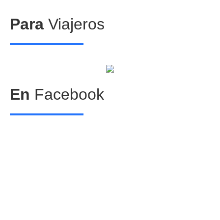
Para
Viajeros
Centros comerciales
PetFriendly en la CDMX
En
Facebook