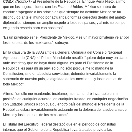
CDMX, (Notifax).-
El Presidente de la República, Enrique Peña Nieto, afirmó
que en las negociaciones con los Estados Unidos, México se habrá de
conducir “apegado a los principios que siempre ha definido: México se ha
distinguido ante el mundo por actuar bajo formas correctas dentro del ámbito
diplomático, siempre en amplio respeto a los otros países, y al mismo tiempo
exigiendo respeto para con nosotros”.
“Es un privilegio ser el Presidente de México, y es un mayor privilegio velar por
los intereses de los mexicanos”, subrayó.
En la clausura de la 33 Asamblea General Ordinaria del Consejo Nacional
Agropecuario (CNA), el Primer Mandatario resaltó: “quiero dejar muy en claro
ante ustedes y que no haya duda alguna: es para el Presidente de la
República, es para mí un privilegio, no sólo porque me lo mandate la
Constitución, sino en absoluta convicción, defender invariablemente la
soberanía de nuestro país, la dignidad de los mexicanos y los intereses de
todo México”.
Afirmó: “en ello me mantendré incólume, me mantendré invariable en mi
posición en cualquier acuerdo, en cualquier tratado, en cualquier negociación
con Estados Unidos o con cualquier otro país del mundo el Presidente de la
República estará invariablemente actuando en la defensa de la soberanía de
México y los intereses de los mexicanos”.
El Titular del Ejecutivo Federal destacó que en el periodo de consultas
internas que el Gobierno de la República llevará a cabo previo a las