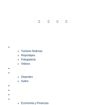
TURISMO
Turismo Noticias
Reportajes
Fotogalería
Videos
F1
DEPORTES
Deportes
Autos
ESPECTÁCULOS
ESTILO
CULTURA
ECONOMÍA
Economía y Finanzas