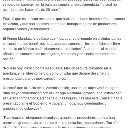
se logró un superávit en la balanza comercial agroalimentaria, “lo cual no
ocurría desde hace más de 20 años”.
Explicó que éstos “son resultados que hablan del buen desempeño del campo
mexicano, y que son posibles a partir del trabajo conjunto de productores,
organizaciones y autoridades”.
El Primer Mandatario destacó que “hoy, cuando el mundo en distintas partes
se cuestiona los beneficios de la apertura comercial, los beneficios del libre
comercio en México están claramente acreditados”. Al abrirnos al mundo,
añadió, “al competir con los mejores, crecemos y nos fortalecemos como
nación”.
“Por eso hoy México dobla su apuesta; México seguirá creyendo en la
apertura, en el libre comercio, como un pilar que depare desarrollo y
prosperidad para los mexicanos”, indicó.
Recordó que al inicio de su Administración, uno de los objetivos fue lograr
“una mayor coordinación con el Consejo Nacional Agropecuario, establecer
esfuerzos compartidos, atender algunas inquietudes que este Consejo había
presentado ante el Gobierno, y trabajar unidos, muy coordinados y
armonizando esfuerzos”.
“Para lograrlo, otorgamos incentivos a nuestros productores que les han
permitido generar más alimentos e incrementar las exportaciones. Tan sólo
PROAGRO Productivo ya tiene a más de 2.3 millones de beneficiarios;