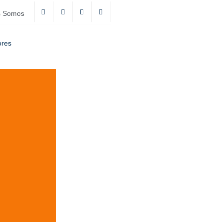
s Somos
ores