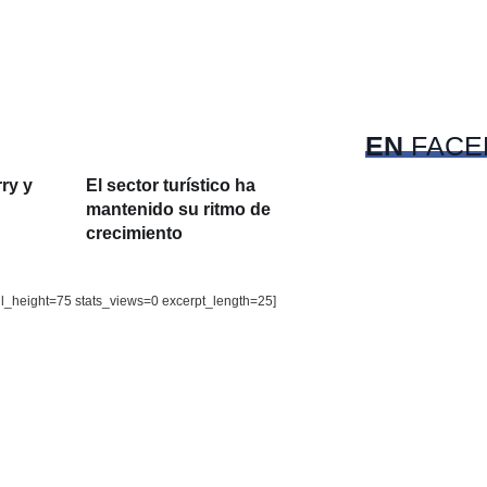
c
Pet
EN
FACE
rry y
El sector turístico ha
mantenido su ritmo de
crecimiento
il_height=75 stats_views=0 excerpt_length=25]