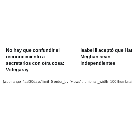
No hay que confundir el
Isabel II aceptó que Ha
reconocimiento a
Meghan sean
secretarios con otra cosa:
independientes
Videgaray
[wpp range='last30days' limit=5 order_by='views' thumbnail_width=100 thumbna