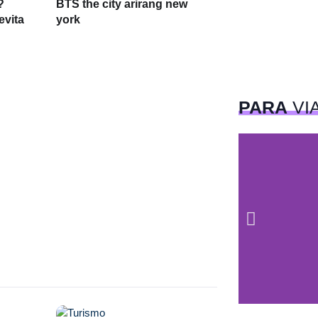
?
BTS the city arirang new
evita
york
PARA
VI