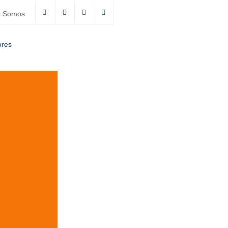
s Somos
ores