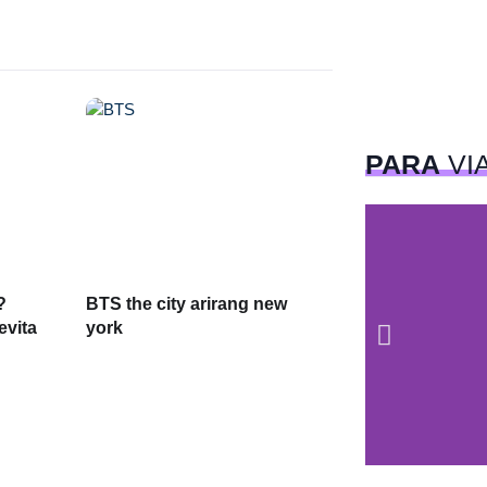
PARA
VI
?
BTS the city arirang new
evita
york