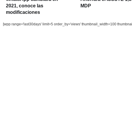
2021, conoce las
MDP
modificaciones
[wpp range='last30days' limit=5 order_by='views' thumbnail_width=100 thumbna