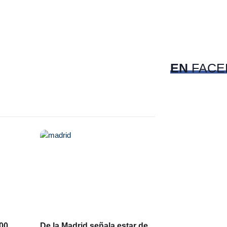
c
Pet
EN
FACE
500
De la Madrid señala estar de