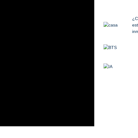
¿C
est
inm