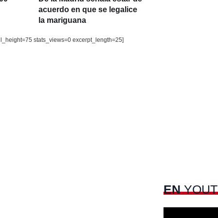
acuerdo en que se legalice
la mariguana
il_height=75 stats_views=0 excerpt_length=25]
EN
YOUT