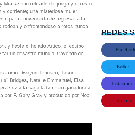
 Mia se han retirado del juego y el resto
 y corriente; una misteriosa mujer
Dom para convencerlo de regresar a la
lo rodean y enfrentándose a retos nunca
REDES
S
k y hasta el helado Ártico, el equipo
Faceboo
vitar un desastre mundial trayendo de
Twitter
ores como Dwayne Johnson, Jason
ris¨ Bridges, Natalie Emmanuel, Elsa
Instagram
era vez a la saga la también ganadora al
da por F. Gary Gray y producida por Neal
YouTube