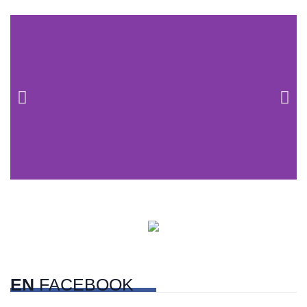
Centros comerciales
PetFriendly en la CDMX
EN
FACEBOOK