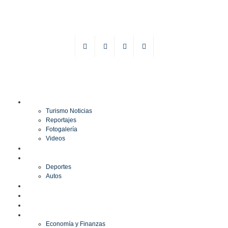
TURISMO
Turismo Noticias
Reportajes
Fotogalería
Videos
F1
DEPORTES
Deportes
Autos
ESPECTÁCULOS
ESTILO
CULTURA
ECONOMÍA
Economía y Finanzas