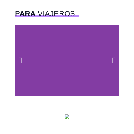
PARA
VIAJEROS
Centros comerciales
PetFriendly en la CDMX