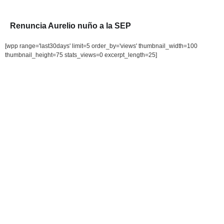
Renuncia Aurelio nuño a la SEP
[wpp range='last30days' limit=5 order_by='views' thumbnail_width=100
thumbnail_height=75 stats_views=0 excerpt_length=25]