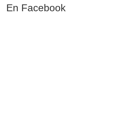
PetFriendly en la CDMX
En
Facebook