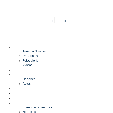
TURISMO
Turismo Noticias
Reportajes
Fotogalería
Videos
F1
DEPORTES
Deportes
Autos
ESPECTÁCULOS
ESTILO
CULTURA
ECONOMÍA
Economía y Finanzas
Negocios