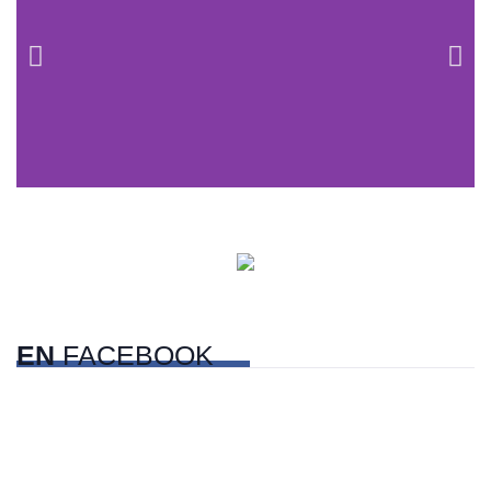
Centros comerciales
PetFriendly en la CDMX
EN
FACEBOOK