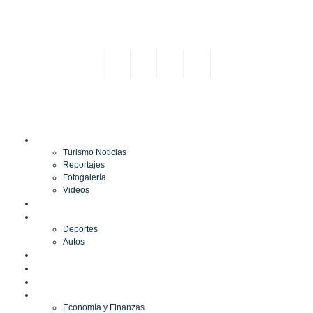
TURISMO
Turismo Noticias
Reportajes
Fotogalería
Videos
F1
DEPORTES
Deportes
Autos
ESPECTÁCULOS
ESTILO
CULTURA
ECONOMÍA
Economía y Finanzas