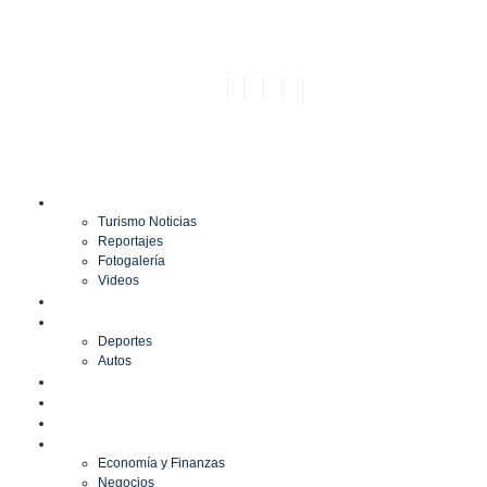
TURISMO
Turismo Noticias
Reportajes
Fotogalería
Videos
F1
DEPORTES
Deportes
Autos
ESPECTÁCULOS
ESTILO
CULTURA
ECONOMÍA
Economía y Finanzas
Negocios