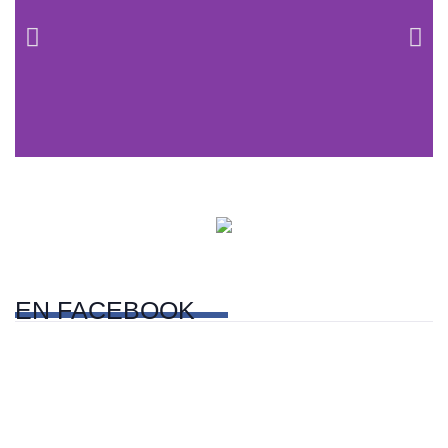
Centros comerciales
PetFriendly en la CDMX
EN
FACEBOOK