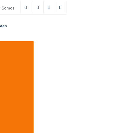
s Somos
ores