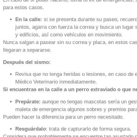
para estos casos.
En la calle:
si se presenta durante su paseo, recue
juntos, agarra con fuerza la correa y busca un lugar s
y edificios, así como vehículos en movimiento.
Nunca salgan a pasear sin su correa y placa, en estos cas
llegaran a separarse.
Después del sismo:
Revisa que no tenga heridas o lesiones, en caso de e
Médico Veterinario inmediatamente.
Si encuentras en la calle a un perro extraviado o que n
Prepárate:
aunque no tengas mascotas sería un gest
maleta de emergencia algunos sobres y premios para 
Pueden hacer la diferencia para un perro necesitado.
Resguárdalo
: trata de capturarlo de forma segura.
Considera que probablemente se encuentre tan asustado com