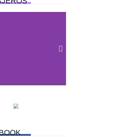
AJEROS
Centros
6 experienci
omerciales
románticas en
Friendly en la
CDMX
CDMX
BOOK