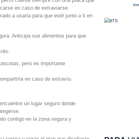
 perro cuente siempre con una placa que
inm
carse en caso de extraviarse.
rado a usarla para que esté junto a ti en
gura. Anticipa sus alimentos para que
trés.
mascotas, pero es importante
ompartirla en caso de extravío.
l encuentre un lugar seguro donde
otegerse.
alo contigo en la zona segura y
su correa y sigan el plan que diseñaste