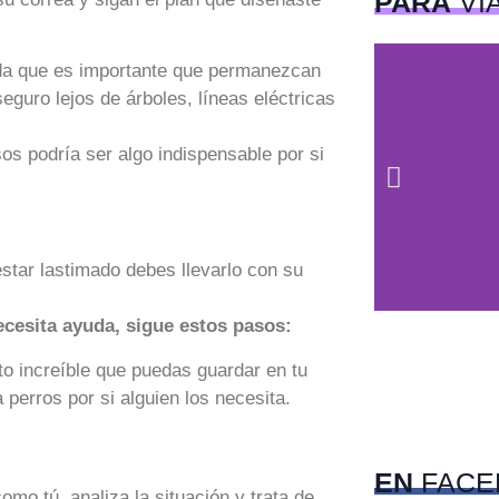
PARA
VI
rda que es importante que permanezcan
eguro lejos de árboles, líneas eléctricas
os podría ser algo indispensable por si
star lastimado debes llevarlo con su
ecesita ayuda, sigue estos pasos:
o increíble que puedas guardar en tu
perros por si alguien los necesita.
c
Pet
EN
FACE
o tú, analiza la situación y trata de