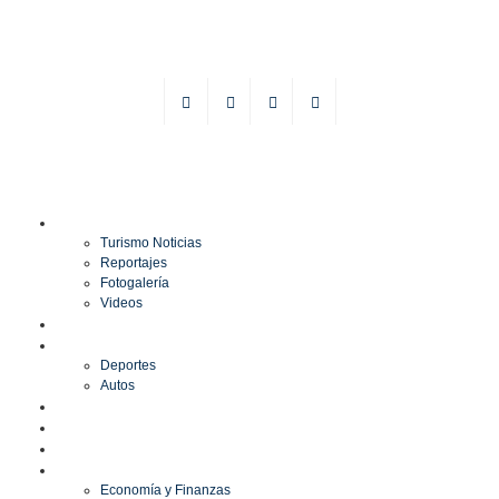
TURISMO
Turismo Noticias
Reportajes
Fotogalería
Videos
F1
DEPORTES
Deportes
Autos
ESPECTÁCULOS
ESTILO
CULTURA
ECONOMÍA
Economía y Finanzas