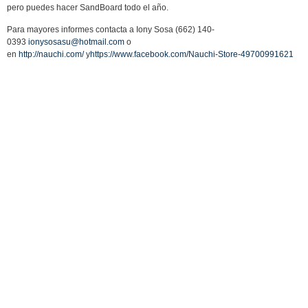
pero puedes hacer SandBoard todo el año.
Para mayores informes contacta a Iony Sosa (662) 140-
0393
ionysosasu@hotmail.com
o
en
http://nauchi.com/
y
https://www.facebook.com/Nauchi-Store-49700991621