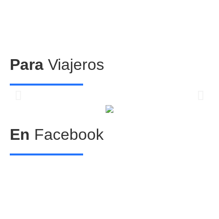
Para
Viajeros
Centros comerciales
PetFriendly en la CDMX
En
Facebook