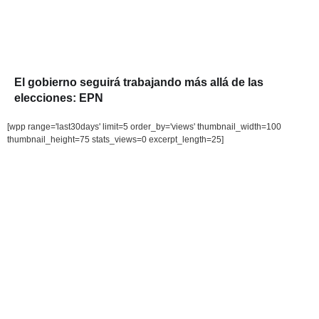
El gobierno seguirá trabajando más allá de las
elecciones: EPN
[wpp range='last30days' limit=5 order_by='views' thumbnail_width=100
thumbnail_height=75 stats_views=0 excerpt_length=25]