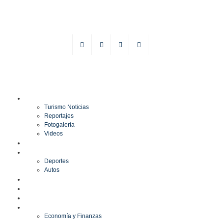
TURISMO
Turismo Noticias
Reportajes
Fotogalería
Videos
F1
DEPORTES
Deportes
Autos
ESPECTÁCULOS
ESTILO
CULTURA
ECONOMÍA
Economía y Finanzas