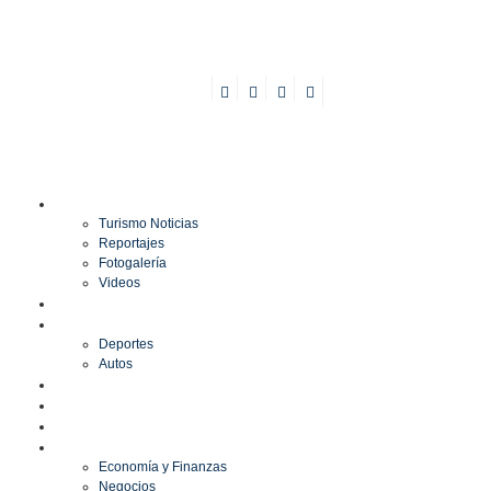
TURISMO
Turismo Noticias
Reportajes
Fotogalería
Videos
F1
DEPORTES
Deportes
Autos
ESPECTÁCULOS
ESTILO
CULTURA
ECONOMÍA
Economía y Finanzas
Negocios