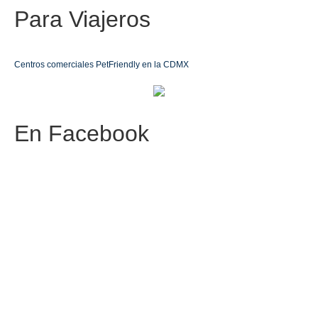
Para
Viajeros
Centros comerciales PetFriendly en la CDMX
6 e
En
Facebook