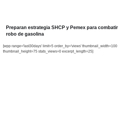
Preparan estrategia SHCP y Pemex para combatir
robo de gasolina
[wpp range='last30days' limit=5 order_by='views' thumbnail_width=100
thumbnail_height=75 stats_views=0 excerpt_length=25]