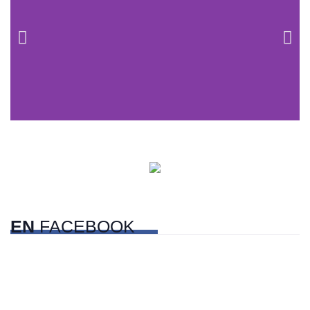
Centros comerciales
PetFriendly en la CDMX
EN
FACEBOOK