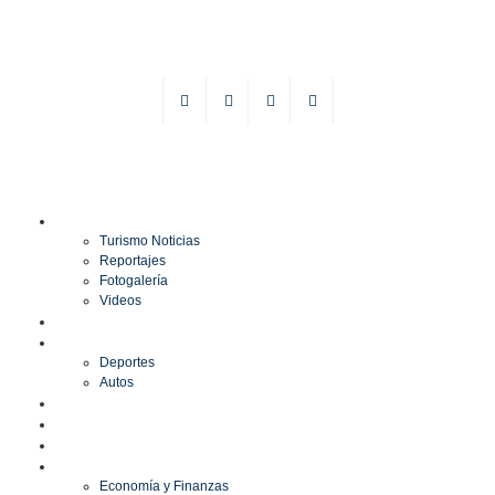
TURISMO
Turismo Noticias
Reportajes
Fotogalería
Videos
F1
DEPORTES
Deportes
Autos
ESPECTÁCULOS
ESTILO
CULTURA
ECONOMÍA
Economía y Finanzas