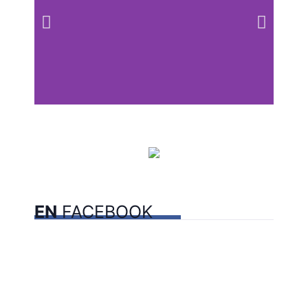
Centros comerciales
PetFriendly en la CDMX
EN
FACEBOOK