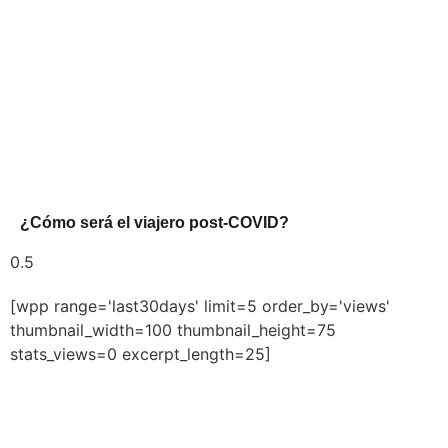
¿Cómo será el viajero post-COVID?
[wpp range='last30days' limit=5 order_by='views'
thumbnail_width=100 thumbnail_height=75
stats_views=0 excerpt_length=25]