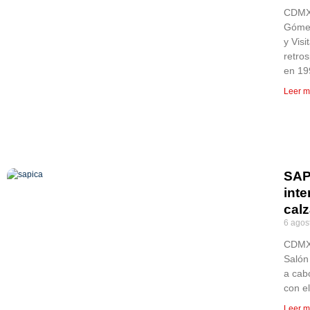
CDMX,
Gómez
y Vis
retro
en 19
Leer m
SAP
inte
cal
6 agos
CDMX,
Salón
a cab
con e
Leer m