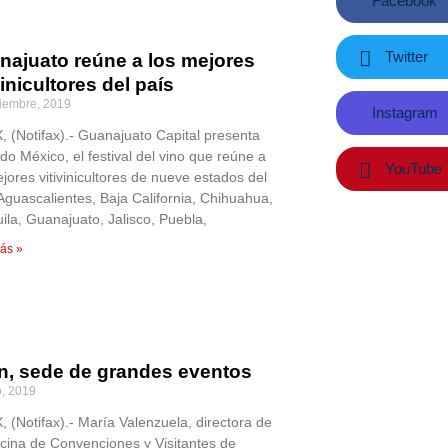
Facebook
Twitter
najuato reúne a los mejores
vinicultores del país
iembre, 2019
Instagram
 (Notifax).- Guanajuato Capital presenta
do México, el festival del vino que reúne a
YouTube
jores vitivinicultores de nueve estados del
 Aguascalientes, Baja California, Chihuahua,
ila, Guanajuato, Jalisco, Puebla,
ás »
n, sede de grandes eventos
o, 2019
 (Notifax).- María Valenzuela, directora de
icina de Convenciones y Visitantes de