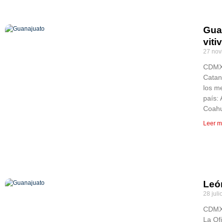
Gua
viti
27 nov
CDMX,
Catan
los me
país:
Coahu
Leer m
Leó
28 juli
CDMX,
La Of