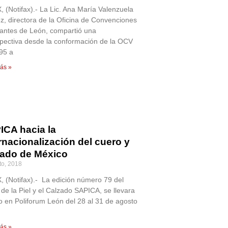
 (Notifax).- La Lic. Ana María Valenzuela
, directora de la Oficina de Convenciones
itantes de León, compartió una
spectiva desde la conformación de la OCV
95 a
ás »
ICA hacia la
rnacionalización del cuero y
zado de México
to, 2018
 (Notifax).- La edición número 79 del
 de la Piel y el Calzado SAPICA, se llevara
o en Poliforum León del 28 al 31 de agosto
l
ás »