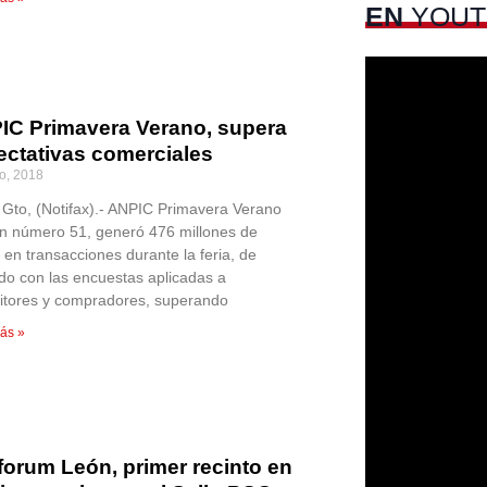
EN
YOUT
IC Primavera Verano, supera
ectativas comerciales
io, 2018
 Gto, (Notifax).- ANPIC Primavera Verano
ón número 51, generó 476 millones de
 en transacciones durante la feria, de
do con las encuestas aplicadas a
itores y compradores, superando
ás »
forum León, primer recinto en