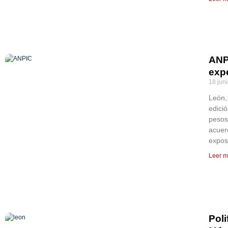
ANP
exp
18 jun
León,
edici
pesos
acuer
expos
Leer m
Poli