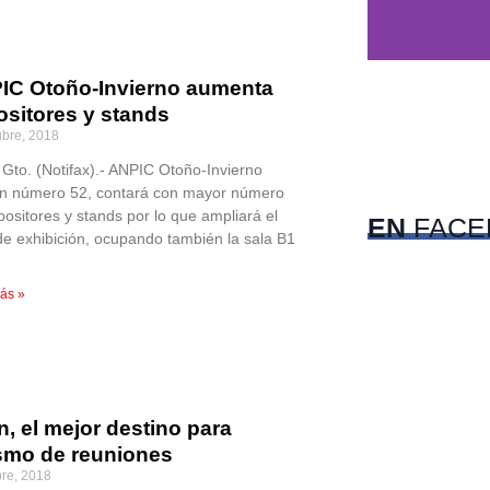
IC Otoño-Invierno aumenta
ositores y stands
ubre, 2018
c
 Gto. (Notifax).- ANPIC Otoño-Invierno
Pet
ón número 52, contará con mayor número
positores y stands por lo que ampliará el
EN
FACE
de exhibición, ocupando también la sala B1
ás »
, el mejor destino para
ismo de reuniones
bre, 2018