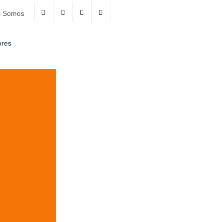
s Somos
ores