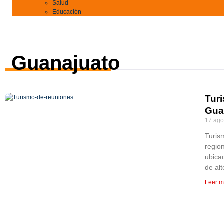
Salud
Educación
Guanajuato
Tur
Gua
17 ago
Turis
regio
ubicac
de alt
Leer m