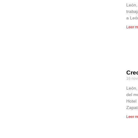
León,
traba
a Leó
Leer m
Crec
16 nov
León, 
del m
Hotel 
Zapat
Leer m