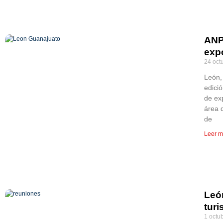
ANP
exp
24 oct
León,
edici
de ex
área 
de
Leer m
León
tur
1 octu