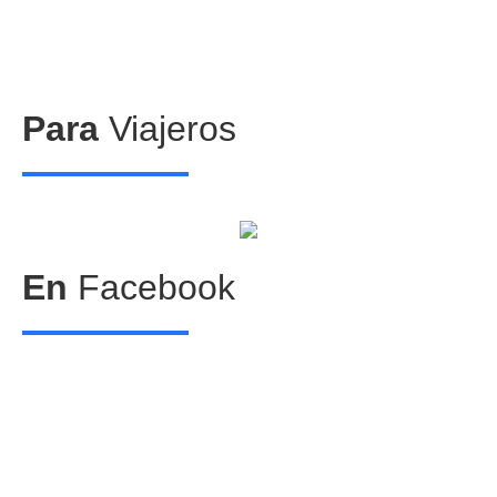
Para
Viajeros
Centros comerciales
PetFriendly en la CDMX
En
Facebook