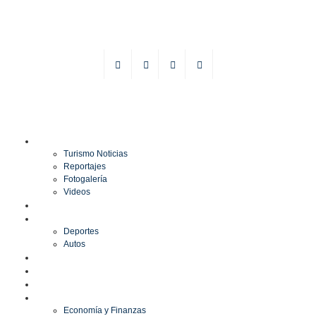
TURISMO
Turismo Noticias
Reportajes
Fotogalería
Videos
F1
DEPORTES
Deportes
Autos
ESPECTÁCULOS
ESTILO
CULTURA
ECONOMÍA
Economía y Finanzas