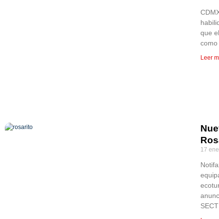
CDMX,
habil
que el
como 
Leer m
Nuev
Ros
17 ene
Notif
equip
ecotur
anunc
SECT