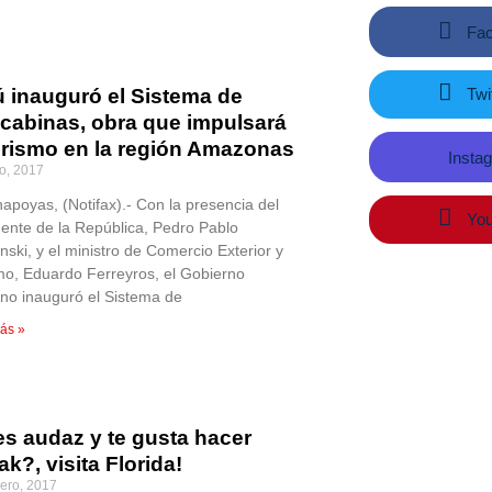
Fac
Twit
ú inauguró el Sistema de
ecabinas, obra que impulsará
turismo en la región Amazonas
Insta
o, 2017
apoyas, (Notifax).- Con la presencia del
You
dente de la República, Pedro Pablo
nski, y el ministro de Comercio Exterior y
mo, Eduardo Ferreyros, el Gobierno
no inauguró el Sistema de
ás »
es audaz y te gusta hacer
k?, visita Florida!
rero, 2017