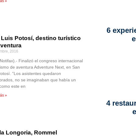
ás »
6 experi
e
Luis Potosí, destino turístico
aventura
embre, 2016
Notifax).- Finalizó el congreso internacional
rismo de aventura Adventure Next, en San
Potosí. “Los asistentes quedaron
rados, no se imaginaban que había un
 como este en
ás »
4 restau
la Longoria, Rommel