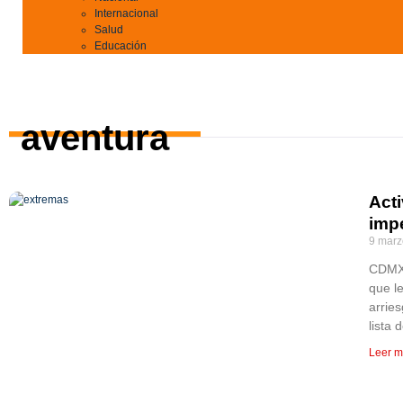
Internacional
Salud
Educación
aventura
Act
impe
9 marz
CDMX,
que l
arrie
lista
Leer m