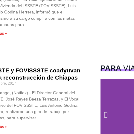
 Vivienda del ISSSTE (FOVISSSTE), Luis
io Godina Herrera, informó que el
ismo a su cargo cumplirá con las metas
amadas para
ás »
PARA
VI
STE y FOVISSSTE coadyuvan
la reconstrucción de Chiapas
ubre, 2017
ango, (Notifax).- El Director General del
E, José Reyes Baeza Terrazas, y El Vocal
tivo del FOVISSSTE, Luis Antonio Godina
a, realizaron una gira de trabajo por
as, para supervisar
ás »