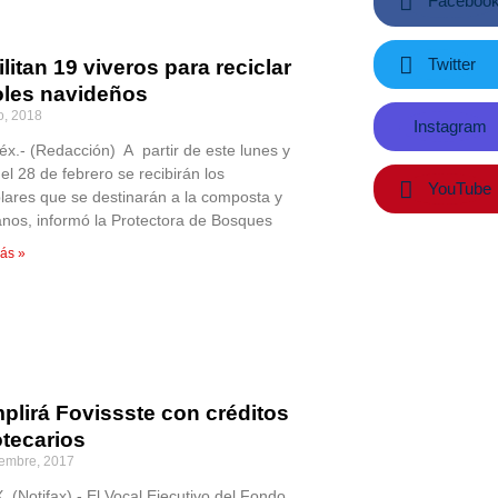
Faceboo
Twitter
litan 19 viveros para reciclar
oles navideños
o, 2018
Instagram
x.- (Redacción) A partir de este lunes y
el 28 de febrero se recibirán los
YouTube
lares que se destinarán a la composta y
anos, informó la Protectora de Bosques
ás »
plirá Fovissste con créditos
otecarios
iembre, 2017
 (Notifax).- El Vocal Ejecutivo del Fondo