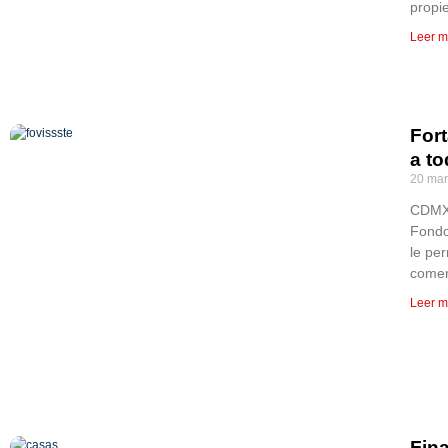
propi
Leer m
Fort
a t
20 mar
CDMX, 
Fondo
le per
comer
Leer m
Fina