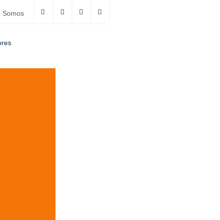
s Somos
ores