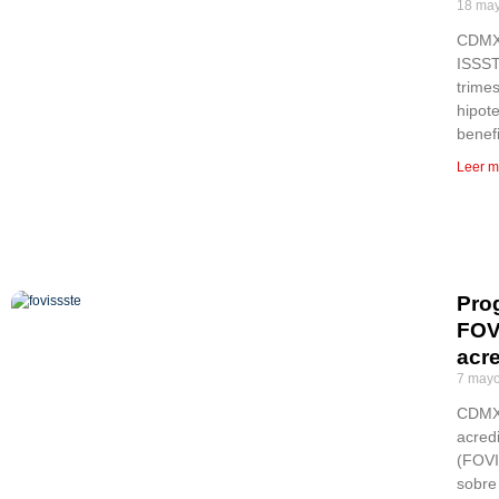
18 may
CDMX,
ISSST
trime
hipot
benef
Leer m
Pro
FOV
acr
7 mayo
CDMX,
acred
(FOVI
sobre