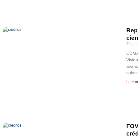
Rep
cien
30 juli
CDMX, 
Vivie
avanc
coloc
Leer m
FOV
créd