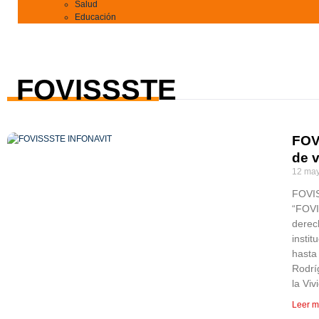
Salud
Educación
FOVISSSTE
FOV
de v
12 may
FOVIS
“FOVI
derec
instit
hasta
Rodrí
la Viv
Leer m