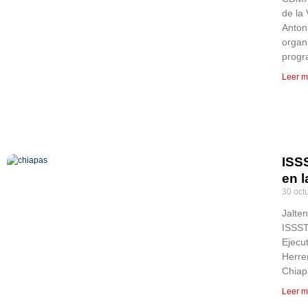
de la
Anton
organ
progr
Leer m
ISS
en 
30 oct
Jalten
ISSST
Ejecu
Herrer
Chiap
Leer m