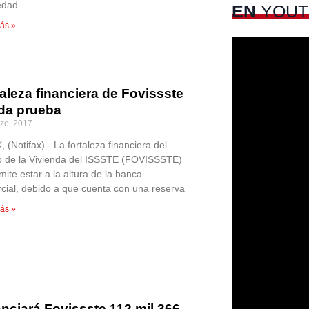
edad
EN
YOUT
ás »
aleza financiera de Fovissste
oda prueba
zo, 2017
(Notifax).- La fortaleza financiera del
 de la Vivienda del ISSSTE (FOVISSSTE)
mite estar a la altura de la banca
cial, debido a que cuenta con una reserva
ás »
nciará Fovissste 112 mil 366