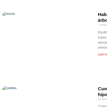
Habi
árb
7 ener
EdoMé
hasta 
ejemp
artes
Leer m
Cum
hip
17 dic
CDMX,