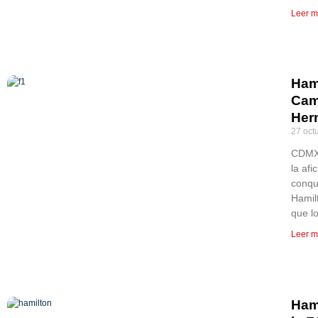
Leer m
Ham
Cam
Her
27 oct
CDMX,
la afi
conqu
Hamil
que lo
Leer m
Hami