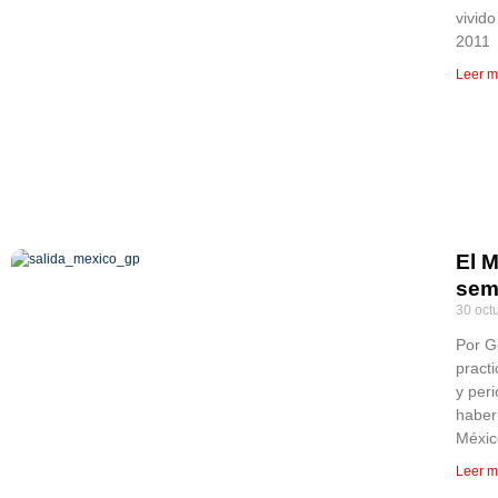
vivid
2011
Leer m
El M
sem
30 oct
Por G
pract
y per
haber 
Méxi
Leer m