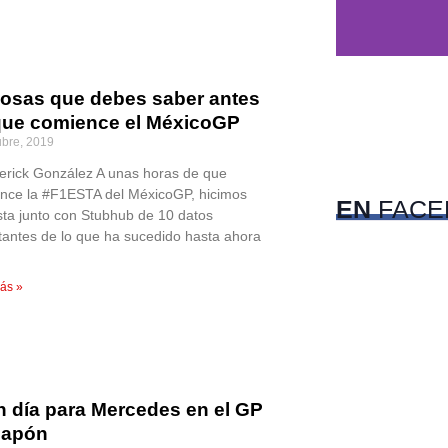
cosas que debes saber antes
que comience el MéxicoGP
c
ubre, 2019
Pet
erick González A unas horas de que
nce la #F1ESTA del MéxicoGP, hicimos
EN
FACE
ista junto con Stubhub de 10 datos
tantes de lo que ha sucedido hasta ahora
ás »
n día para Mercedes en el GP
Japón