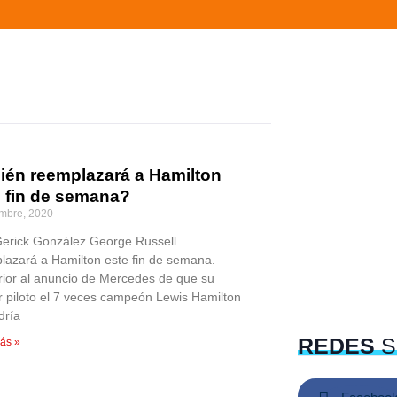
ién reemplazará a Hamilton
e fin de semana?
embre, 2020
Gerick González George Russell
lazará a Hamilton este fin de semana.
rior al anuncio de Mercedes de que su
r piloto el 7 veces campeón Lewis Hamilton
dría
REDES
S
ás »