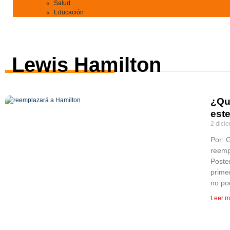
Salud
Educación
Lewis Hamilton
¿Qu
est
2 dici
Por: 
reemp
Poste
prime
no po
Leer m