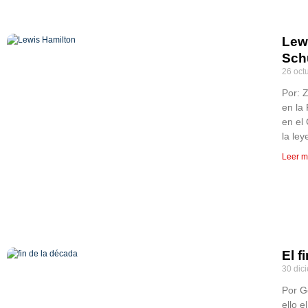
Lew
Sch
26 oct
Por: 
en la
en el
la le
Leer m
El f
30 dic
Por G
ello 