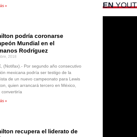
EN
YOUT
ás »
ilton podría coronarse
peón Mundial en el
manos Rodríguez
ubre, 2018
 (Notifax).- Por segundo año consecutivo
ción mexicana podría ser testigo de la
ista de un nuevo campeonato para Lewis
ton, quien arrancará tercero en México,
 convertiría
ás »
lton recupera el liderato de