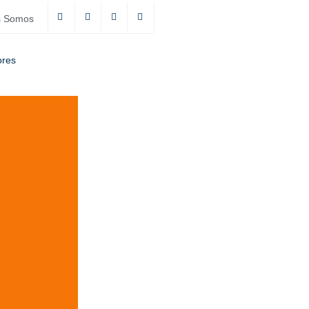
s Somos
ores