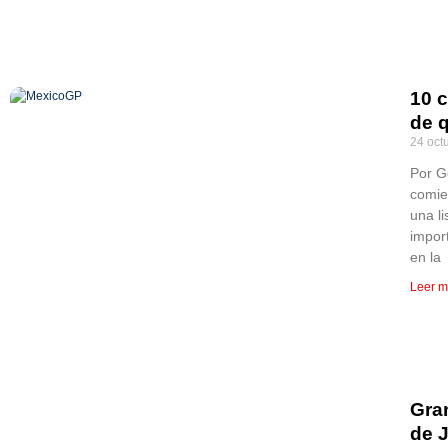
10 
de 
24 oct
Por G
comie
una l
impor
en la
Leer m
Gra
de 