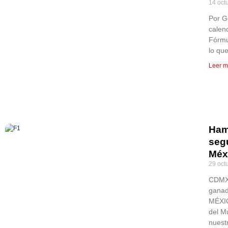
14 oct
Por G
calen
Fórmu
lo que
Leer m
Ham
seg
Méx
29 oct
CDMX,
gana
MÉXIC
del M
nuest