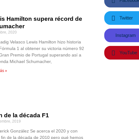
Faceboo
Twitter
is Hamilton supera récord de
umacher
ubre, 2020
Instagram
Zadig Velasco Lewis Hamilton hizo historia
 Fórmula 1 al obtener su victoria número 92
YouTube
 Gran Premio de Portugal superando así a
yenda Michael Schumacher,
ás »
in de la década F1
iembre, 2019
erick González Se acerca el 2020 y con
el fin de la década de 2010 pero qué hemos