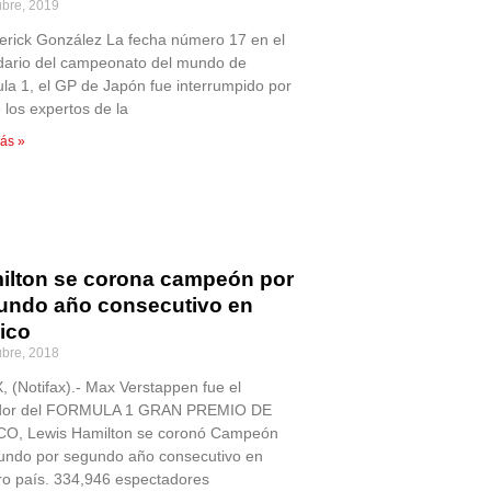
ubre, 2019
erick González La fecha número 17 en el
dario del campeonato del mundo de
la 1, el GP de Japón fue interrumpido por
 los expertos de la
ás »
ilton se corona campeón por
undo año consecutivo en
ico
ubre, 2018
 (Notifax).- Max Verstappen fue el
dor del FORMULA 1 GRAN PREMIO DE
O, Lewis Hamilton se coronó Campeón
undo por segundo año consecutivo en
ro país. 334,946 espectadores