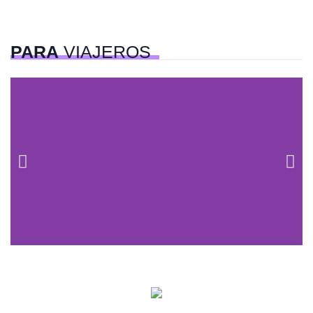
PARA
VIAJEROS
Centros comerciales
PetFriendly en la CDMX