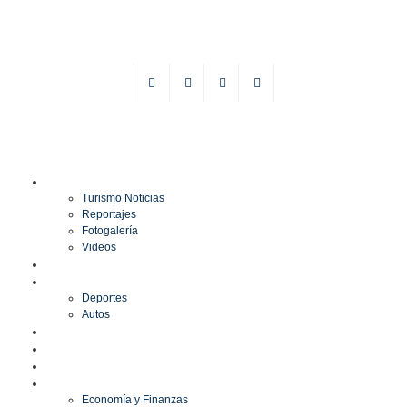
TURISMO
Turismo Noticias
Reportajes
Fotogalería
Videos
F1
DEPORTES
Deportes
Autos
ESPECTÁCULOS
ESTILO
CULTURA
ECONOMÍA
Economía y Finanzas