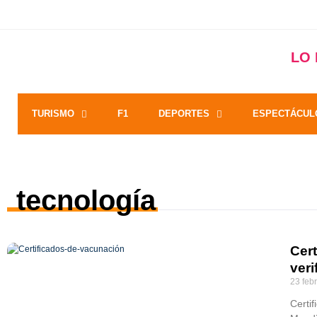
LO
TURISMO
F1
DEPORTES
ESPECTÁCUL
tecnología
Cer
ver
23 feb
Certi