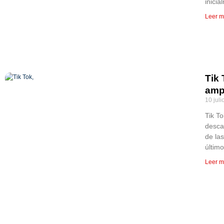
inicia
Leer m
Tik
ampl
10 juli
Tik T
desca
de la
últim
Leer m