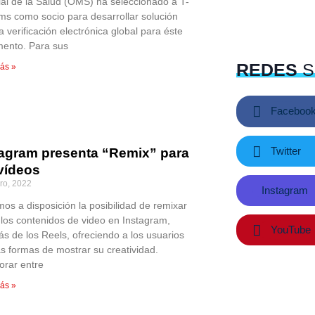
al de la Salud (OMS) ha seleccionado a T-
ms como socio para desarrollar solución
a verificación electrónica global para éste
ento. Para sus
REDES
S
ás »
Faceboo
Twitter
tagram presenta “Remix” para
 vídeos
ro, 2022
Instagram
os a disposición la posibilidad de remixar
 los contenidos de video en Instagram,
YouTube
s de los Reels, ofreciendo a los usuarios
s formas de mostrar su creatividad.
orar entre
ás »