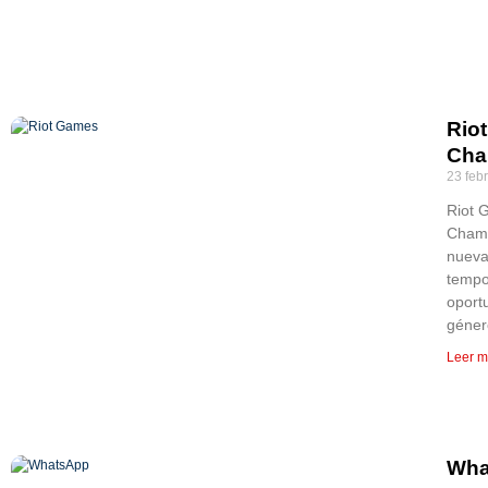
Rio
Cha
23 feb
Riot 
Champ
nueva
tempo
oportu
géner
Leer m
Wha