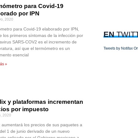
mómetro para Covid-19
borado por IPN
o, 2020
metro para Covid-19 elaborado por IPN,
EN
TWIT
e los primeros síntomas de la infección por
avirus SARS-COV2 es el incremento de
ratura, así que el termómetro es un
Tweets by Notifax On
umento esencial
ás »
lix y plataformas incrementan
cios por impuesto
, 2020
ix aumentará los precios de sus paquetes a
 del 1 de junio derivado de un nuevo
sto aplicado por el Gobierno mexicano a