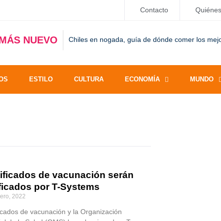
Contacto
Quiéne
 MÁS NUEVO
Chiles en nogada, guía de dónde comer los mej
OS
ESTILO
CULTURA
ECONOMÍA
MUNDO
tificados de vacunación serán
ificados por T-Systems
rero, 2022
ficados de vacunación y la Organización