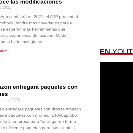
oce las modificaciones
o, 2021
App cambiará en 2021, el APP propiedad
cebook, tendrá más novedades para el
 se esperan más herramientas que
en la experiencia del usuario. Modo
iones La tecnología se
EN
YOUT
ás »
zon entregará paquetes con
nes
iembre, 2020
n entregará paquetes con drones Amazon
gará paquetes con drones, la FAA aprobó
an de la empresa para “entregar de forma
 y eficiente paquetes para sus clientes”,