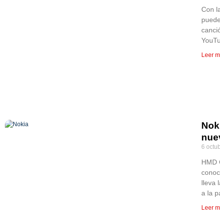
Con l
puede
canci
YouTu
Leer m
Nok
nue
6 octu
HMD G
conoc
lleva 
a la p
Leer m