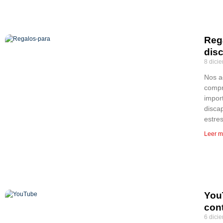
Reg
dis
8 dici
Nos a
compr
impor
disca
estre
Leer m
You
con
6 dici