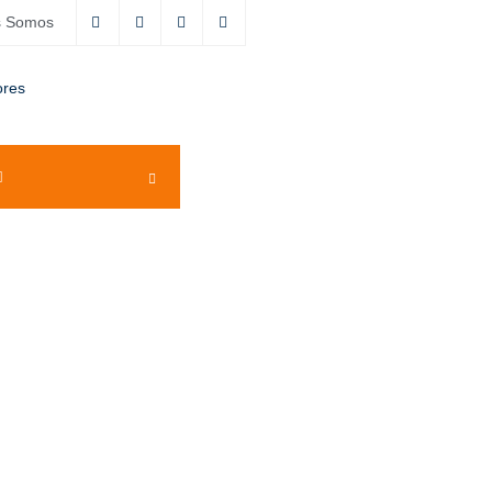
s Somos
ores