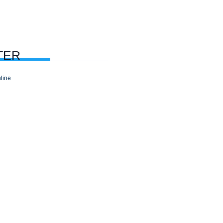
TER
line