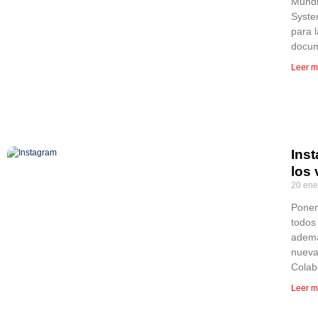
Mundi
Syste
para l
docum
Leer m
Ins
los
20 ene
Ponem
todos
ademá
nueva
Colab
Leer m