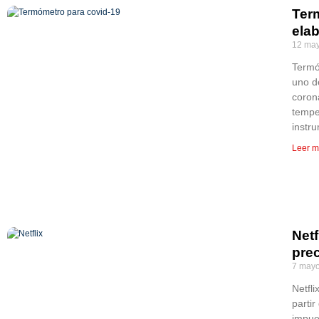
Ter
ela
12 may
Termó
uno d
coron
tempe
instr
Leer m
Netf
pre
7 mayo
Netfl
partir
impue