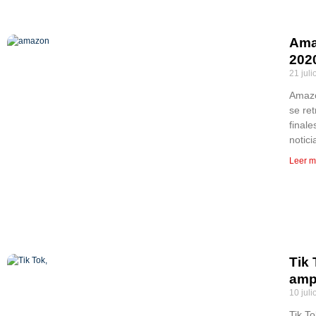
Ama
202
21 juli
Amazo
se re
finale
notici
Leer m
Tik
ampl
10 juli
Tik T