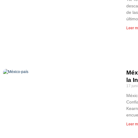
desca
de la
últim
Leer m
Méx
la I
17 jun
Méxic
Confi
Kearn
encuen
Leer m