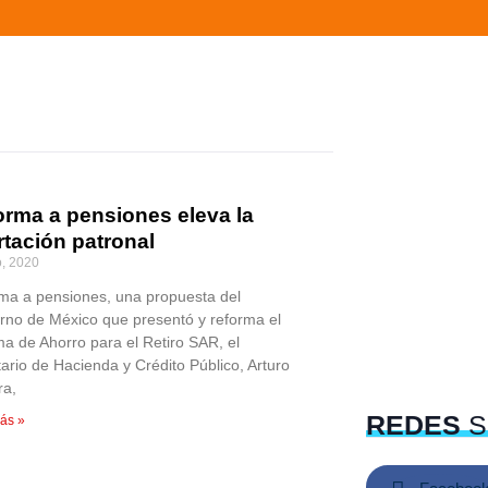
orma a pensiones eleva la
rtación patronal
o, 2020
ma a pensiones, una propuesta del
rno de México que presentó y reforma el
ma de Ahorro para el Retiro SAR, el
tario de Hacienda y Crédito Público, Arturo
ra,
REDES
S
ás »