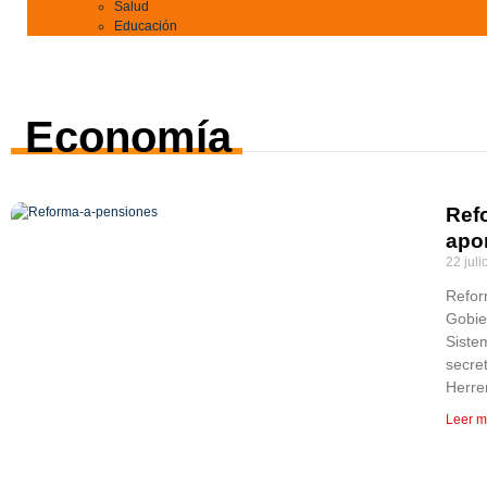
Salud
Educación
Economía
Ref
apo
22 juli
Refor
Gobie
Siste
secre
Herre
Leer m