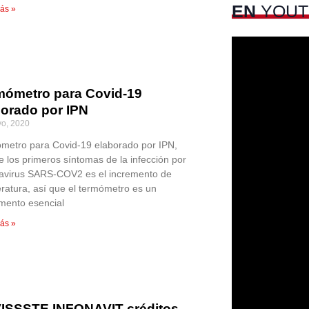
EN
YOUT
ás »
mómetro para Covid-19
borado por IPN
o, 2020
metro para Covid-19 elaborado por IPN,
e los primeros síntomas de la infección por
avirus SARS-COV2 es el incremento de
ratura, así que el termómetro es un
umento esencial
ás »
ISSSTE INFONAVIT créditos