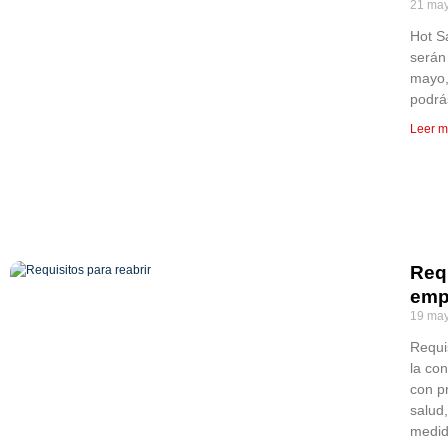
21 may
Hot S
serán
mayo,
podrá
Leer m
Requ
emp
19 may
Requi
la co
con p
salud,
medid