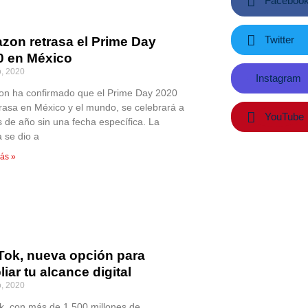
Faceboo
Twitter
zon retrasa el Prime Day
0 en México
o, 2020
Instagram
n ha confirmado que el Prime Day 2020
trasa en México y el mundo, se celebrará a
YouTube
s de año sin una fecha específica. La
a se dio a
ás »
 Tok, nueva opción para
iar tu alcance digital
o, 2020
ok, con más de 1,500 millones de