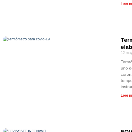
Leer m
Ter
ela
12 may
Termó
uno d
coron
tempe
instr
Leer m
FOV