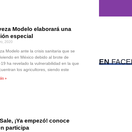
veza Modelo elaborará una
ión especial
c
o, 2020
Pet
za Modelo ante la crisis sanitaria que se
viviendo en México debido al brote de
EN
FACE
-19 ha revelado la vulnerabilidad en la que
cuentran los agricultores, siendo este
ás »
 Sale, ¡Ya empezó! conoce
n participa