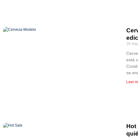
Cer
edic
26 may
Cerve
está 
Covid
se en
Leer m
Hot
quié