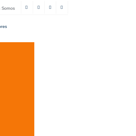
s Somos
ores