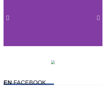
Centros comerciales
PetFriendly en la CDMX
EN
FACEBOOK