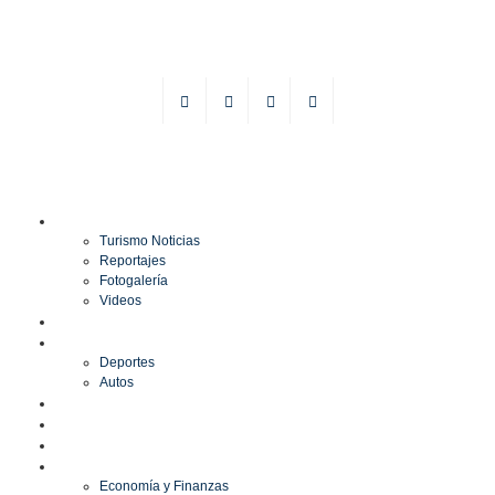
TURISMO
Turismo Noticias
Reportajes
Fotogalería
Videos
F1
DEPORTES
Deportes
Autos
ESPECTÁCULOS
ESTILO
CULTURA
ECONOMÍA
Economía y Finanzas