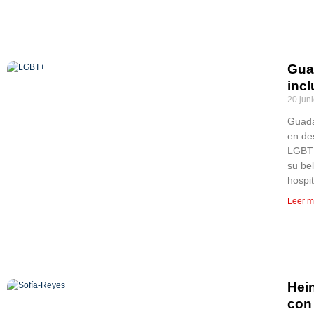
Guad
inc
20 jun
Guada
en de
LGBT+
su bel
hospi
Leer m
Hei
con 