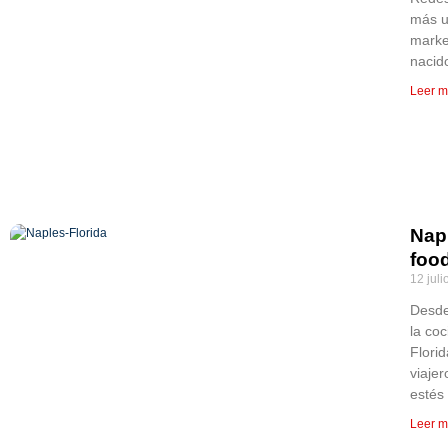
más u
marke
nacid
Leer m
Napl
foo
12 juli
Desde
la co
Flori
viaje
estés
Leer m