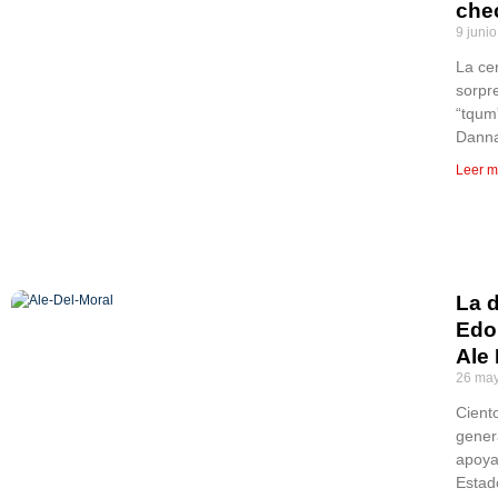
chec
9 juni
La ce
sorpre
“tqum
Danna
Leer m
La 
Edo
Ale 
26 may
Ciento
genera
apoyar
Estad