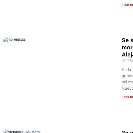
Leer m
Se 
mor
Alej
22 may
En la 
guber
mil m
Nuevo
Leer m
Ya 