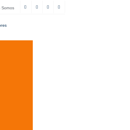
s Somos
ores