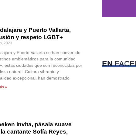
alajara y Puerto Vallarta,
lusión y respeto LGBT+
c
io, 2023
Pet
lajara y Puerto Vallarta se han convertido
stinos emblemáticos para la comunidad
EN
FACE
, estas ciudades que son reconocidas por
leza natural. Cultura vibrante y
talidad excepcional, han demostrado
ás »
neken invita, pásala suave
la cantante Sofía Reyes,