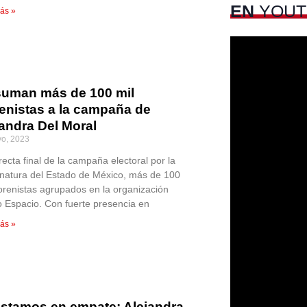
EN
YOUT
ás »
suman más de 100 mil
enistas a la campaña de
andra Del Moral
o, 2023
recta final de la campaña electoral por la
natura del Estado de México, más de 100
orenistas agrupados en la organización
 Espacio. Con fuerte presencia en
ás »
estamos en empate: Alejandra