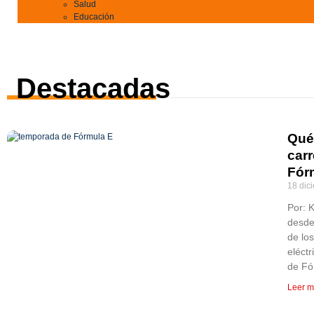
Salud
Educación
Destacadas
Qué
car
Fór
18 dic
Por: 
desde
de lo
eléct
de Fó
Leer m