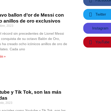
Faceboo
Twitter
avo ballon d’or de Messi con
 anillos de oro exclusivos
ubre, 2023
Instagram
el récord sin precedentes de Lionel Messi
a conquista de su octavo Balón de Oro,
YouTube
s ha creado ocho icónicos anillos de oro de
ilates. Cada uno
ás »
tube y Tik Tok, son las más
das
sto, 2023
 sociales como Youtube y Tik Tok, son las