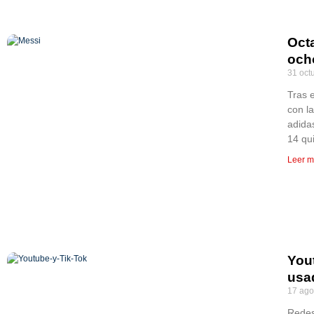
Oct
ocho
31 oct
Tras 
con l
adida
14 qu
Leer m
You
usa
17 ago
Redes